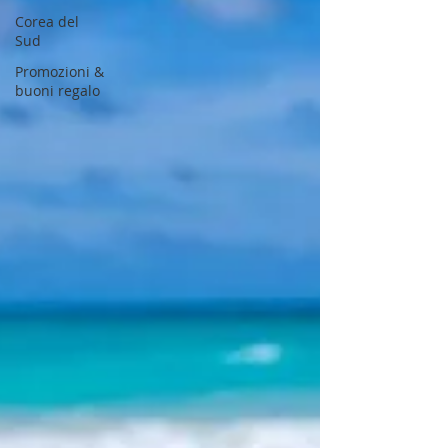
Corea del
Sud
Promozioni &
buoni regalo