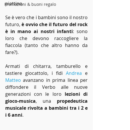
piattino. 
Promozioni & buoni regalo
Se è vero che i bambini sono il nostro 
futuro,
 è ovvio che il futuro del rock 
è in mano ai nostri infanti
: sono 
loro che devono raccogliere la 
fiaccola (tanto che altro hanno da 
fare?).
Armati di chitarra, tamburello e 
tastiere giocattolo, i fidi 
Andrea
 e 
Matteo
 avanzano in prima linea per 
diffondere il Verbo alle nuove 
generazioni con le loro
 lezioni di 
gioco-musica
, una 
propedeutica 
musicale rivolta a bambini tra i 2 e 
i 6 anni
.