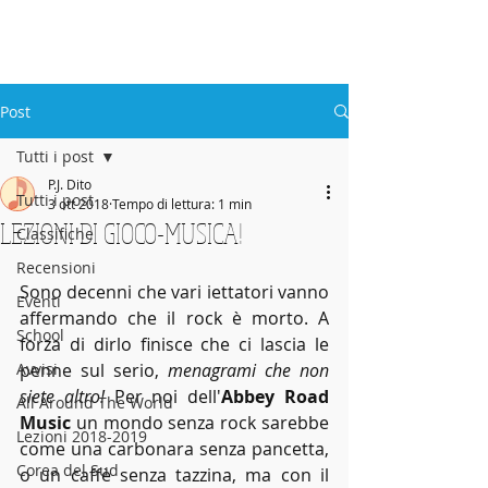
ABBEY
Scuola di musica -
Post
Tutti i post
P.J. Dito
Tutti i post
3 ott 2018
Tempo di lettura: 1 min
LEZIONI DI GIOCO-MUSICA!
Classifiche
Recensioni
Sono decenni che vari iettatori vanno 
Eventi
affermando che il rock è morto. A 
School
forza di dirlo finisce che ci lascia le 
Avvisi
penne sul serio, 
menagrami che non 
siete altro!
 Per noi dell'
Abbey Road 
All Around The World
Music
 un mondo senza rock sarebbe 
Lezioni 2018-2019
come una carbonara senza pancetta, 
Corea del Sud
o un caffè senza tazzina, ma con il 