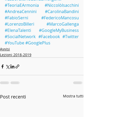
#TeoriaEArmonia
#NiccolòIsacchini
#AndreaCennini
#CarolinaBandini
#FabioSerni
#FedericoMancosu
#LorenzoBilleri
#MarcoGallenga
#ElenaTalenti
#GoogleMyBusiness
#SocialNetwork
#Facebook
#Twitter
#YouTube
#GooglePlus
Avvisi
Lezioni 2018-2019
Post recenti
Mostra tutti