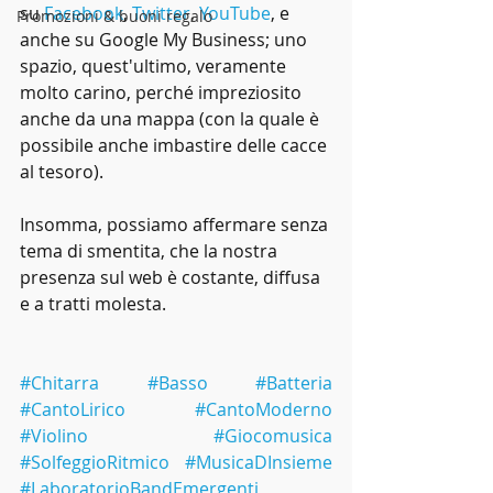
su 
Facebook
, 
Twitter
, 
YouTube
, e 
Promozioni & buoni regalo
anche su Google My Business; uno 
spazio, quest'ultimo, veramente 
molto carino, perché impreziosito 
anche da una mappa (con la quale è 
possibile anche imbastire delle cacce 
al tesoro). 
Insomma, possiamo affermare senza 
tema di smentita, che la nostra 
presenza sul web è costante, diffusa 
e a tratti molesta.
#Chitarra
#Basso
#Batteria
#CantoLirico
#CantoModerno
#Violino
#Giocomusica
#SolfeggioRitmico
#MusicaDInsieme
#LaboratorioBandEmergenti