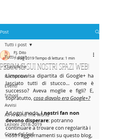
ABBEY
Scuola di musica -
Post
Tutti i post
P.J. Dito
Tutti i post
1 mag 2019
Tempo di lettura: 1 min
PEDINACI SUI NOSTRI SPAZI WEB!
Classifiche
L'improvvisa dipartita di Google+ ha 
Recensioni
lasciato tutti di stucco... come è 
Eventi
successo? Aveva moglie e figli? E, 
School
sopratutto, 
cosa diavolo era Google+?
Avvisi
Ad ogni modo, 
i nostri fan non 
All Around The World
devono disperare
: potranno 
Lezioni 2018-2019
continuare a trovare con regolarità i 
Corea del Sud
nostri aggiornamenti su questo blog, 