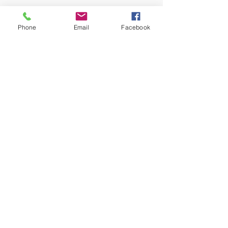
Phone
Email
Facebook
ORARIO
D'APERTURA
Lunedi-Venerdi
14:00 -19:30
Sabato
11.00 - 19.00
CONTATTI
Tel.
333 675 8261
Email.
abbeyroadmusic@hotmail.it
ISCRIVITI PER AGGIORNAMENTI