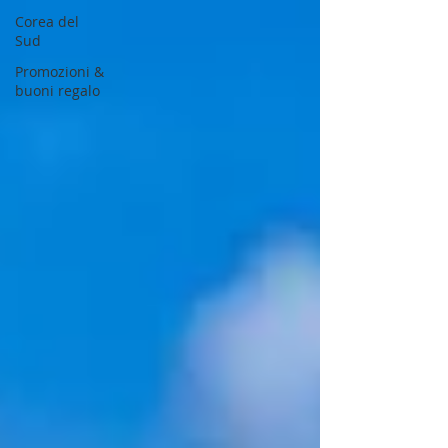
Corea del
Sud
Promozioni &
buoni regalo