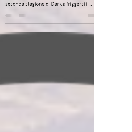
questo caldo afoso, ci si è messa anche la
seconda stagione di Dark a friggerci il
cervello......