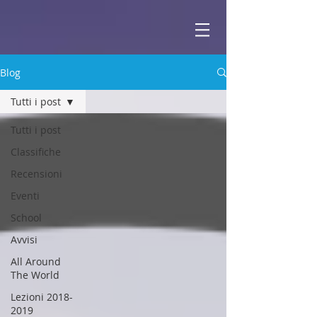
ABBEY
Scuola di musica -
Blog
Tutti i post
Tutti i post
Classifiche
Recensioni
Eventi
School
Avvisi
All Around
The World
Lezioni 2018-
2019