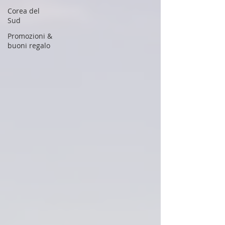
Corea del
Sud
Promozioni &
buoni regalo