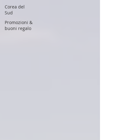
Corea del
Sud
Promozioni &
buoni regalo