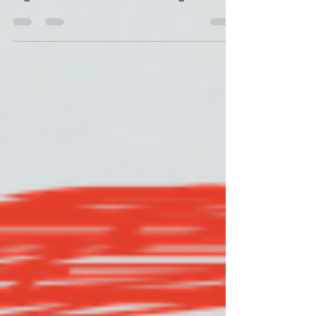
Niccolò Isacchini non è solo un bravo
ragazzo, un fine musicista e un guidatore
provetto, ma è anche...