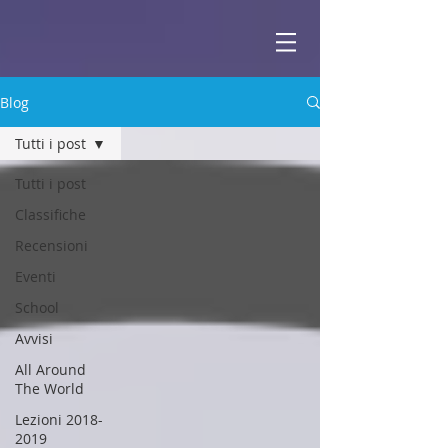
ABBEY
Scuola di musica -
Blog
Tutti i post
Tutti i post
Classifiche
Recensioni
Eventi
School
Avvisi
All Around
The World
Lezioni 2018-
2019