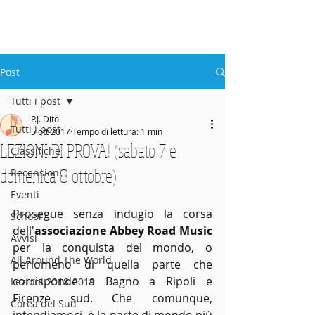
ABBEY
Scuola di musica -
Post
Tutti i post
P.J. Dito
Tutti i post
5 ott 2017
Tempo di lettura: 1 min
LEZIONI DI PROVA! (sabato 7 e
Classifiche
domenica 8 ottobre)
Recensioni
Eventi
Prosegue senza indugio la corsa 
School
dell'
associazione Abbey Road Music
Avvisi
per la conquista del mondo, o 
All Around The World
perlomeno di quella parte che 
corrisponde a Bagno a Ripoli e 
Lezioni 2018-2019
Firenze sud. Che comunque, 
Corea del Sud