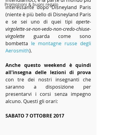
intendiamoci, è la parte di mondo più 
Promozioni & buoni regalo
interessante dopo Disneyland Paris 
(niente è più bello di Disneyland Paris 
e se sei uno di quei tipi 
aperte-
virgolette-se-non-vedo-non-credo-chiuse-
virgolette
 guarda come sono 
bombetta 
le montagne russe degli 
Aerosmith
).
Anche questo weekend è quindi 
all'insegna delle lezioni di prova
con tre dei nostri insegnanti che 
saranno a disposizione per 
presentarvi i corsi senza impegno 
alcuno. Questi gli orari:
SABATO 7 OTTOBRE 2017