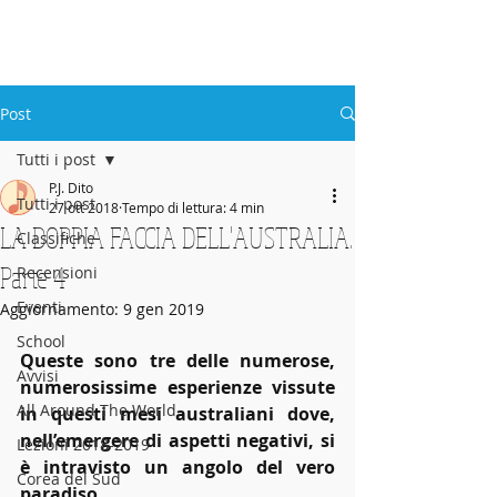
ABBEY
Scuola di musica -
Post
Tutti i post
P.J. Dito
Tutti i post
27 ott 2018
Tempo di lettura: 4 min
LA DOPPIA FACCIA DELL'AUSTRALIA.
Classifiche
Parte 4
Recensioni
Eventi
Aggiornamento:
9 gen 2019
School
Queste sono tre delle numerose, 
Avvisi
numerosissime esperienze vissute 
All Around The World
in questi mesi australiani dove, 
nell’emergere di aspetti negativi, si 
Lezioni 2018-2019
è intravisto un angolo del vero 
Corea del Sud
paradiso.