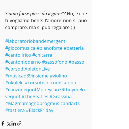
Siamo forse pazzi da legare?!?
 No, è che 
ti vogliamo bene: l'amore non si può 
comprare, ma si può regalare ;-)
#laboratoriobandemergenti
#giocomusica
#pianoforte
#batteria
#cantolirico
#chitarra
#cantomoderno
#sassofono
#basso
#corsodiAbletonLive
#musicad39insieme
#violino
#ukulele
#corsotecnicodelsuono
#canzonequotMoneycan39tbuymelo
vequot
#TheBeatles
#Grassina
#Magmamagnoprogmusicandarts
#tastiera
#BlackFriday