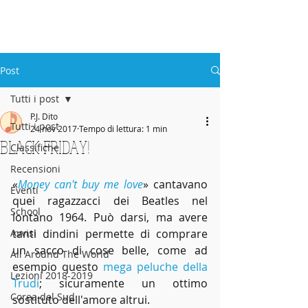
ABBEY
Scuola di musica -
Post
Tutti i post
P.J. Dito
Tutti i post
24 nov 2017
Tempo di lettura: 1 min
BLACK FRIDAY!
Classifiche
Recensioni
«
Money can't buy me love
» cantavano 
Eventi
quei ragazzacci dei Beatles nel 
School
lontano 1964. Può darsi, ma avere 
Avvisi
tanti dindini permette di comprare 
un sacco di cose belle, come ad 
All Around The World
esempio questo 
mega peluche della 
Lezioni 2018-2019
Trudi
; sicuramente un ottimo 
Corea del Sud
sostituto dell'amore altrui.