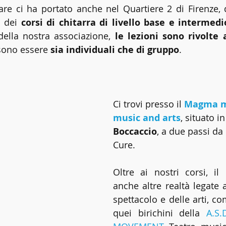
are ci ha portato anche nel Quartiere 2 di Firenze,
 dei 
corsi di chitarra di livello base e intermedi
ella nostra associazione,
 le lezioni sono rivolte 
sono essere 
sia individuali che di gruppo
.
Ci trovi presso il 
Magma m
music and arts
, situato in
Boccaccio
, a due passi da 
Cure. 
Oltre ai nostri corsi, i
anche altre realtà legate 
spettacolo e delle arti, c
quei birichini della 
A.S.