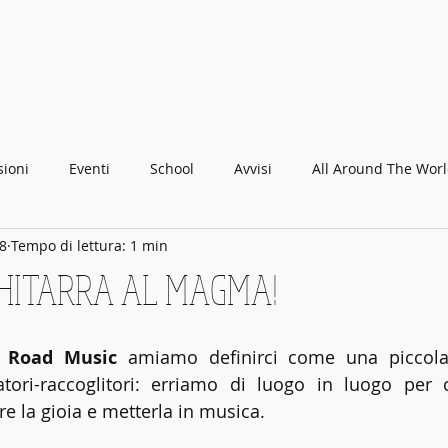
ABBEY
Scuola di musica -
F
i
r
enze
ioni
Eventi
School
Avvisi
All Around The Wor
18
Tempo di lettura: 1 min
 buoni regalo
 CHITARRA AL MAGMA!
 Road Music
 amiamo definirci come una piccola, 
tori-raccoglitori: erriamo di luogo in luogo per c
ere la gioia e metterla in musica.