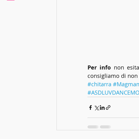
Per info
 non esit
consigliamo di non 
#chitarra
#Magmam
#ASDLUVDANCEM