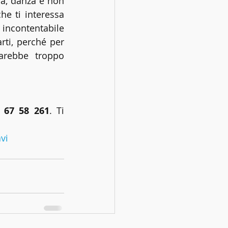
ca, danza e non 
he ti interessa 
incontentabile 
ti, perché per 
arebbe troppo 
 67 58 261
. Ti 
vi