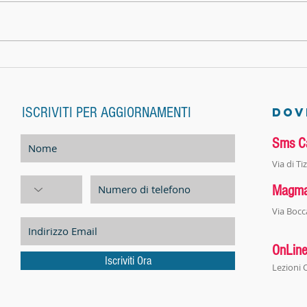
CI VEDIAMO DOPO L'ESTATE!
LA FAN
ISCRIVITI PER AGGIORNAMENTI
A
DOV
Sms C
Via di T
Magm
Via Bocc
OnLin
Iscriviti Ora
Lezioni O