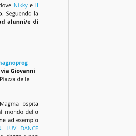
 dove 
Nikky
 e 
il 
o
. Seguendo la 
ad alunni/e di 
agnoprog 
 
via Giovanni 
Piazza delle 
l Magma ospita 
al mondo dello 
ome ad esempio 
D. LUV DANCE 