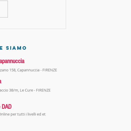
CIULLO CHART DI PIGGEI! (part 2)
E SIAMO
apannuccia
izzano 158, Capannuccia - FIRENZE
a
accio 38/m, Le Cure - FIRENZE
e DAD
nline per tutti i livelli ed et