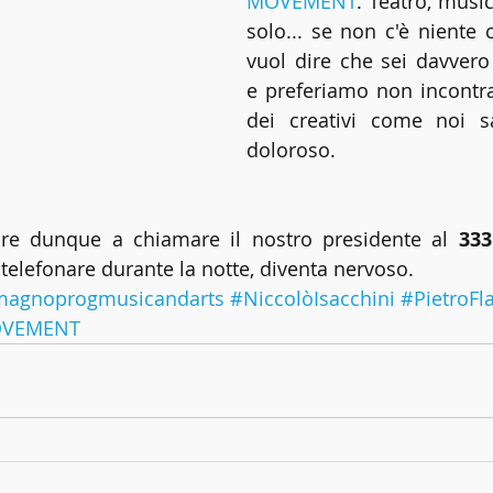
MOVEMENT
. Teatro, musi
solo... se non c'è niente c
vuol dire che sei davvero 
e preferiamo non incontrar
dei creativi come noi s
doloroso.
are dunque a chiamare il nostro presidente al 
333
telefonare durante la notte, diventa nervoso.
agnoprogmusicandarts
#NiccolòIsacchini
#PietroFla
OVEMENT