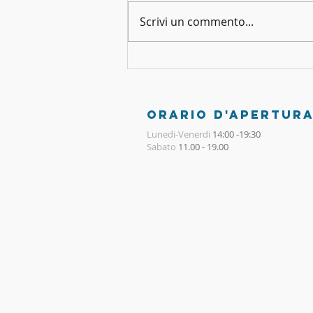
Scrivi un commento...
DIVORZIO ALLA COREANA
ORARIO D'APERTUR
Lunedi-Venerdi
14:00 -19:30
Sabato
11.00 - 19.00