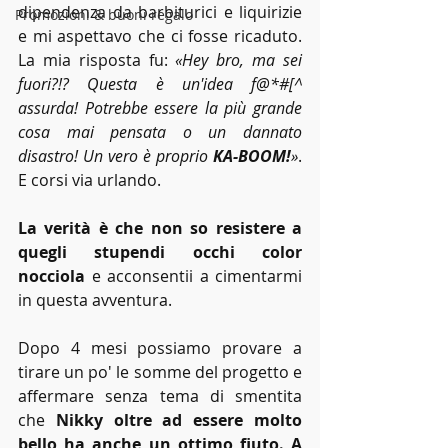
dipendenza da barbiturici e liquirizie 
Promozioni & buoni regalo
e mi aspettavo che ci fosse ricaduto. 
La mia risposta fu: 
«Hey bro, ma sei 
fuori?!? Questa è un'idea f@*#[^ 
assurda! Potrebbe essere la più grande 
cosa mai pensata o un dannato 
disastro! Un vero è proprio 
KA-BOOM!
»
. 
E corsi via urlando.
La verità è che non so resistere a 
quegli stupendi occhi color 
nocciola
 e acconsentii a cimentarmi 
in questa avventura.
Dopo 4 mesi possiamo provare a 
tirare un po' le somme del progetto e 
affermare senza tema di smentita 
che 
Nikky oltre ad essere molto 
bello ha anche un ottimo fiuto. A 