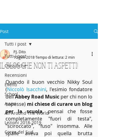
ABBEY
Scuola di musica -
Post
Tutti i post
P.J. Dito
Tutti i post
10 gen 2018
Tempo di lettura: 2 min
IL BLOG CHE NON TI ASPETTI!
Classifiche
Recensioni
Quando il buon vecchio Nikky Soul 
Eventi
(
Niccolò Isacchini
, l'esimio fondatore 
School
dell'
Abbey Road Music
 per chi non lo 
Avvisi
sapesse) 
mi chiese di curare un blog 
per la scuola
, pensai che fosse 
All Around The World
completamente "fuori di testa", 
Lezioni 2018-2019
"sciroccato", "fuso" insomma. Alle 
Corea del Sud
spalle aveva poi quella brutta 