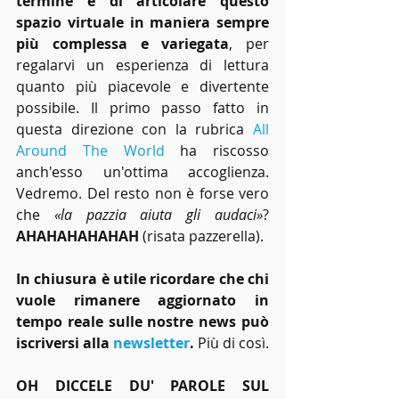
termine è di articolare questo 
spazio virtuale in maniera sempre 
più complessa e variegata
, per 
regalarvi un esperienza di lettura 
quanto più piacevole e divertente 
possibile. Il primo passo fatto in 
questa direzione con la rubrica 
All 
Around The World
 ha riscosso 
anch'esso un'ottima accoglienza. 
Vedremo. Del resto non è forse vero 
che 
«la pazzia aiuta gli audaci»
? 
AHAHAHAHAHAH
 (risata pazzerella).
In chiusura è utile ricordare che chi 
vuole rimanere aggiornato in 
tempo reale sulle nostre news può 
iscriversi alla 
newsletter
.
 Più di così.
OH DICCELE DU' PAROLE SUL 