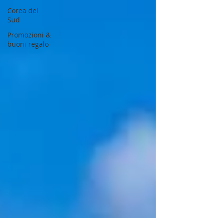
Corea del
Sud
Promozioni &
buoni regalo