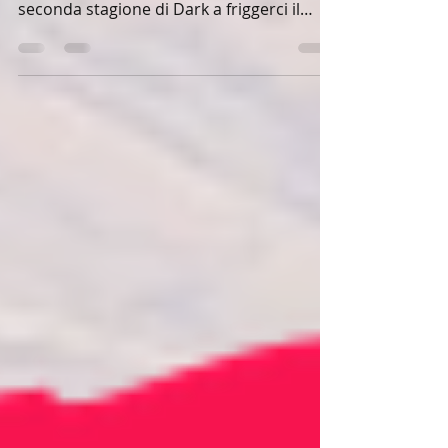
questo caldo afoso, ci si è messa anche la
seconda stagione di Dark a friggerci il
cervello......