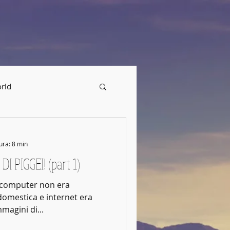
MUSIC
rld
ura: 8 min
 PIGGEI! (part 1)
l computer non era
 domestica e internet era
magini di...