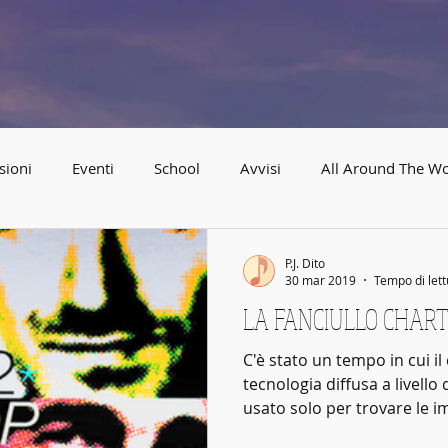
ABBEY
Scuola di musica -
F
i
r
enze
sioni
Eventi
School
Avvisi
All Around The Wo
el Sud
Promozioni & buoni regalo
P.J. Dito
30 mar 2019
Tempo di lett
LA FANCIULLO CHART DI
C'è stato un tempo in cui i
tecnologia diffusa a livello
usato solo per trovare le im