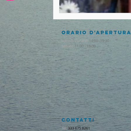
ORARIO D'APERTUR
Lunedi-Venerdi
14:00 -19:30
Sabato
11.00 - 19.00
CONTATTI
Tel.
333 675 8261