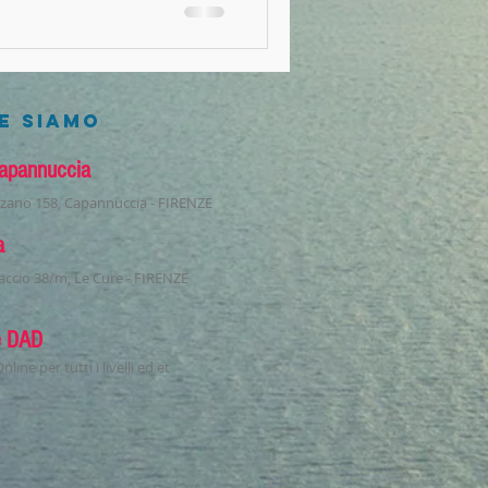
E SIAMO
apannuccia
izzano 158, Capannuccia - FIRENZE
a
accio 38/m, Le Cure - FIRENZE
e DAD
nline per tutti i livelli ed et