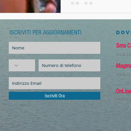
ISCRIVITI PER AGGIORNAMENTI
A
DOV
Sms C
Via di T
Magm
Via Bocc
OnLin
Iscriviti Ora
Lezioni O