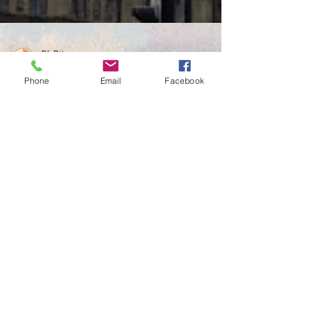
P.J. Dito
Phone
Email
Facebook
10 mar 2018
Tempo di lettura: 6 min
UN SALUTO ALLA REGINA:
LONDRA
Nell’immaginario collettivo Londra è la
città della pioggia battente, del freddo e
del grigio. Ma allora perché tutti quelli che
la...
ORARIO