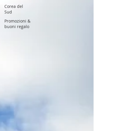
Corea del
Sud
Promozioni &
buoni regalo