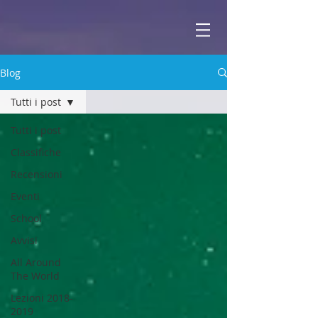
ABBEY
Scuola di musica -
Blog
Tutti i post
Tutti i post
Classifiche
Recensioni
Eventi
School
Avvisi
All Around
The World
Lezioni 2018-
2019