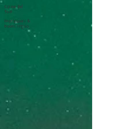
Corea del
Sud
Promozioni &
buoni regalo