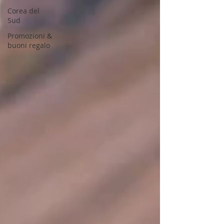
Corea del
Sud
Promozioni &
buoni regalo