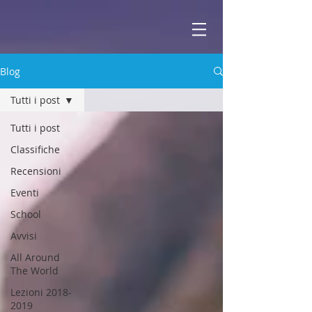
ABBEY
Scuola di musica -
Blog
Tutti i post
Tutti i post
Classifiche
Recensioni
Eventi
School
Avvisi
All Around
The World
Lezioni 2018-
2019