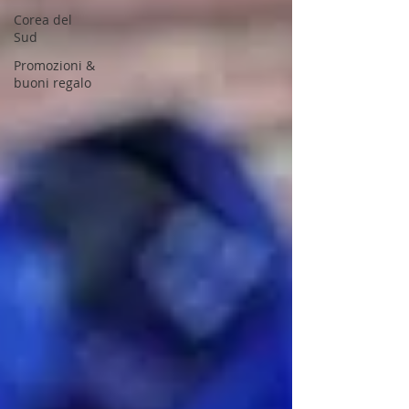
Corea del
Sud
Promozioni &
buoni regalo