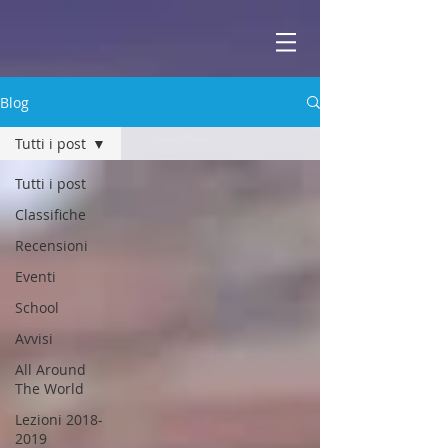
ABBEY
Scuola di musica -
Blog
Tutti i post
Tutti i post
Classifiche
Recensioni
Eventi
School
Avvisi
All Around
The World
Lezioni 2018-
2019