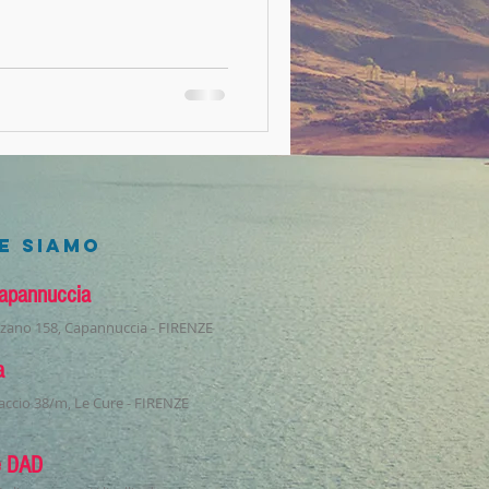
E SIAMO
apannuccia
izzano 158, Capannuccia - FIRENZE
a
accio 38/m, Le Cure - FIRENZE
e DAD