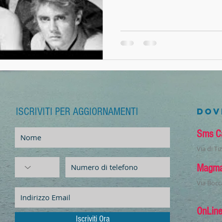
ISCRIVITI PER AGGIORNAMENTI
A
DOV
Sms C
Via di T
Magm
Via Bocc
OnLin
Iscriviti Ora