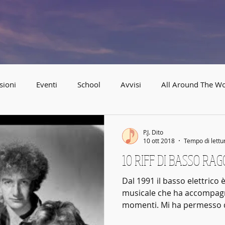
ABBEY
Scuola di musica -
F
i
r
enze
sioni
Eventi
School
Avvisi
All Around The Wo
el Sud
Promozioni & buoni regalo
P.J. Dito
10 ott 2018
Tempo di lettu
10 RIFF DI BASSO RA
Dal 1991 il basso elettrico
musicale che ha accompagn
momenti. Mi ha permesso di