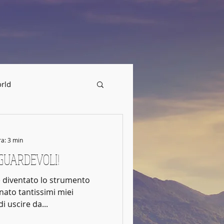
MUSIC
rld
ra: 3 min
GGUARDEVOLI!
 è diventato lo strumento
ato tantissimi miei
 uscire da...