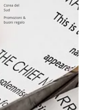
Corea del
Sud
Promozioni &
buoni regalo