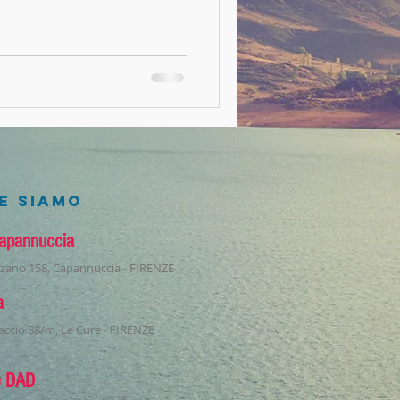
E SIAMO
apannuccia
izzano 158, Capannuccia - FIRENZE
a
accio 38/m, Le Cure - FIRENZE
e DAD