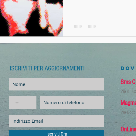
ISCRIVITI PER AGGIORNAMENTI
A
DOV
Sms C
Via di T
Magm
Via Bocc
OnLin
Iscriviti Ora