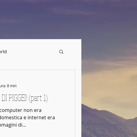
MUSIC
rld
ura: 8 min
 PIGGEI! (part 1)
l computer non era
 domestica e internet era
magini di...