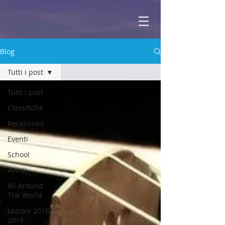
ABBEY
Scuola di musica -
Blog
Tutti i post
Tutti i post
Classifiche
Recensioni
Eventi
School
Avvisi
All Around
The World
Lezioni 2018-
2019