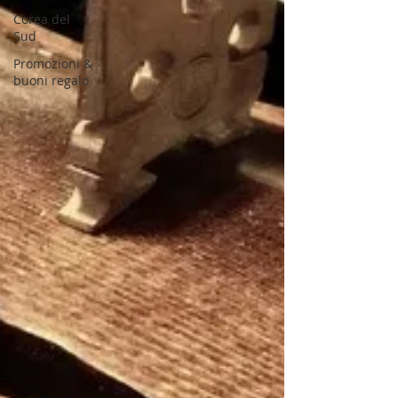
Corea del
Sud
Promozioni &
buoni regalo