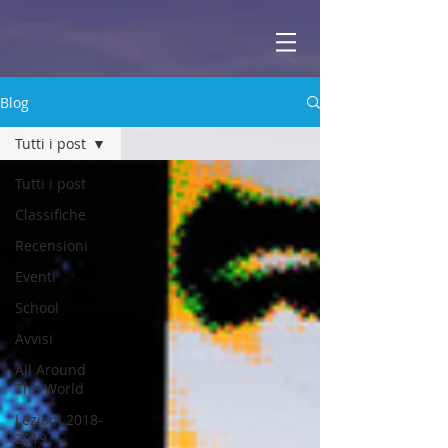
ABBEY
Scuola di musica -
Blog
Tutti i post
Tutti i post
Classifiche
Recensioni
Eventi
School
Avvisi
All Around
The World
Lezioni 2018-
2019