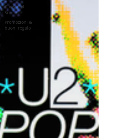
Corea del
Sud
Promozioni &
buoni regalo