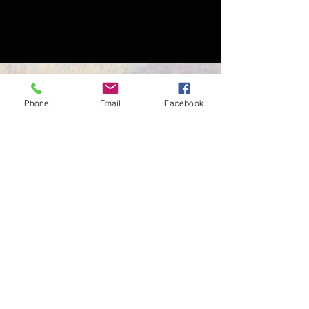
Phone
Email
Facebook
P.J. Dito
30 mar 2019
Tempo di lettura: 8 min
LA FANCIULLO CHART DI PIGGEI!
(part 1)
C'è stato un tempo in cui il computer non
era tecnologia diffusa a livello domestica e
internet era usato solo per trovare le
immagini di...