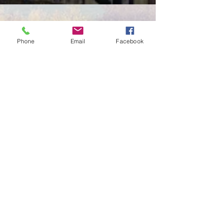
Phone
Email
Facebook
P.J. Dito
10 mar 2018
Tempo di lettura: 6 min
UN SALUTO ALLA REGINA:
LONDRA
Nell’immaginario collettivo Londra è la
città della pioggia battente, del freddo e
del grigio. Ma allora perché tutti quelli che
la...
ORARIO
D'APERTURA