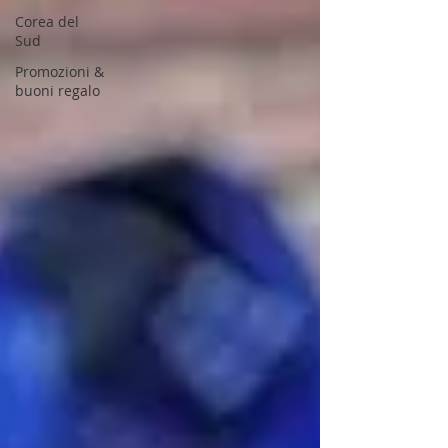
Corea del
Sud
Promozioni &
buoni regalo