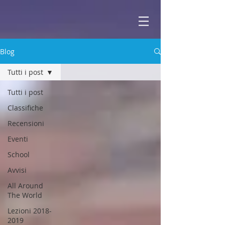
ABBEY
Scuola di musica -
Blog
Tutti i post
Tutti i post
Classifiche
Recensioni
Eventi
School
Avvisi
All Around
The World
Lezioni 2018-
2019