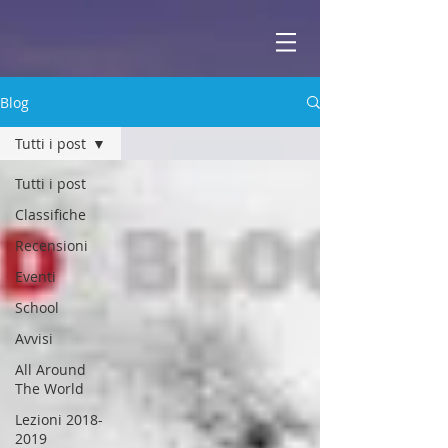
ABBEY
Scuola di musica -
Blog
Tutti i post
Tutti i post
Classifiche
Recensioni
Eventi
School
Avvisi
All Around
The World
Lezioni 2018-
2019