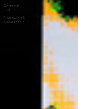
Corea del
Sud
Promozioni &
buoni regalo