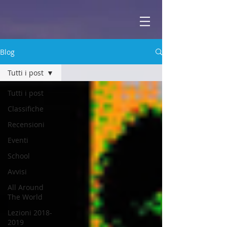
ABBEY
Scuola di musica -
Blog
Tutti i post
Tutti i post
Classifiche
Recensioni
Eventi
School
Avvisi
All Around
The World
Lezioni 2018-
2019