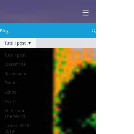
ABBEY
Scuola di musica -
Blog
Tutti i post
Tutti i post
Classifiche
Recensioni
Eventi
School
Avvisi
All Around
The World
Lezioni 2018-
2019