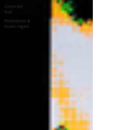
Corea del
Sud
Promozioni &
buoni regalo