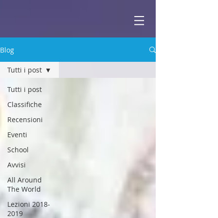
ABBEY
Scuola di musica -
Blog
Tutti i post
Tutti i post
Classifiche
Recensioni
Eventi
School
Avvisi
All Around
The World
Lezioni 2018-
2019