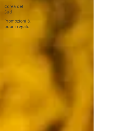
Corea del
Sud
Promozioni &
buoni regalo