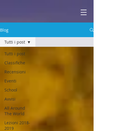
ABBEY
Scuola di musica -
Blog
Tutti i post
Tutti i post
Classifiche
Recensioni
Eventi
School
Avvisi
All Around
The World
Lezioni 2018-
2019