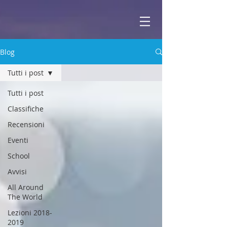
ABBEY
Scuola di musica -
Blog
Tutti i post
Tutti i post
Classifiche
Recensioni
Eventi
School
Avvisi
All Around
The World
Lezioni 2018-
2019