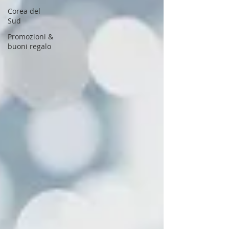
Corea del
Sud
Promozioni &
buoni regalo