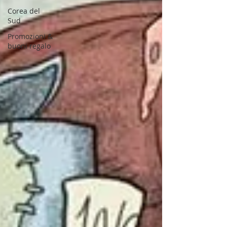
Corea del
Sud
Promozioni &
buoni regalo