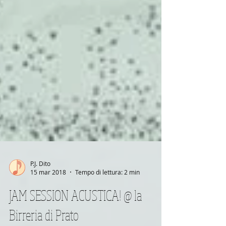
P.J. Dito
15 mar 2018
Tempo di lettura: 2 min
JAM SESSION ACUSTICA! @ la