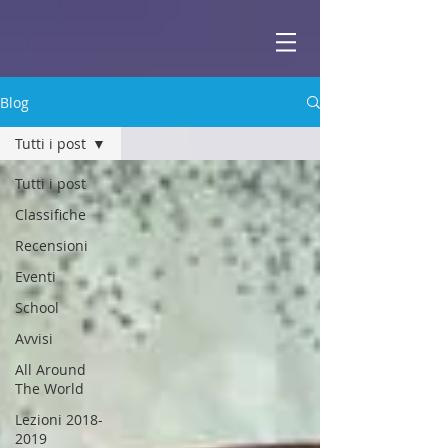
ABBEY
Scuola di musica -
Blog
Tutti i post
Tutti i post
Classifiche
Recensioni
Eventi
School
Avvisi
All Around
The World
Lezioni 2018-
2019